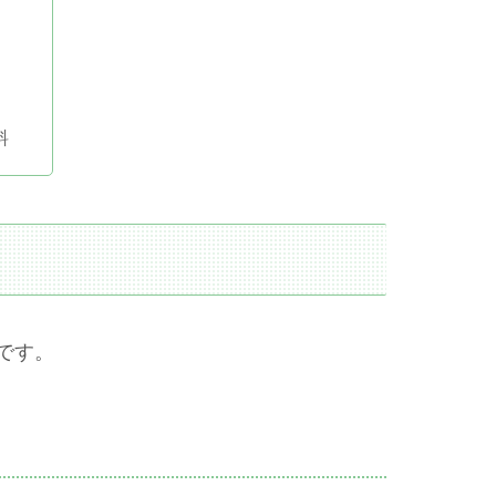
料
です。