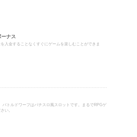
ボーナス
金を入金することなくすぐにゲームを楽しむことができま
ます。バトルドワーフはパチスロ風スロットです。まるでRPGゲ
ださい。